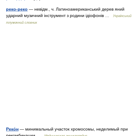
реко-реко
— невідм., ч. Латиноамериканський дерев яний
ударний музичний інструмент з родини ідіофонів …
Український
тлумачний словник
Реко́н
— минимальный участок хромосомы, неделимый при
рекомбинации …
Медицинская энциклопедия