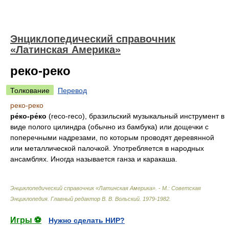
Энциклопедический справочник
«Латинская Америка»
реко-реко
Толкование
Перевод
реко-реко
ре́ко-ре́ко
(reco-reco), бразильский музыкальный инструмент в
виде полого цилиндра (обычно из бамбука) или дощечки с
поперечными надрезами, по которым проводят деревянной
или металлической палочкой. Употребляется в народных
ансамблях. Иногда называется ганза и каракаша.
Энциклопедический справочник «Латинская Америка». - М.: Советская
Энциклопедия
.
Главный редактор В. В. Вольский
.
1979-1982
.
Игры ⚽
Нужно сделать НИР?