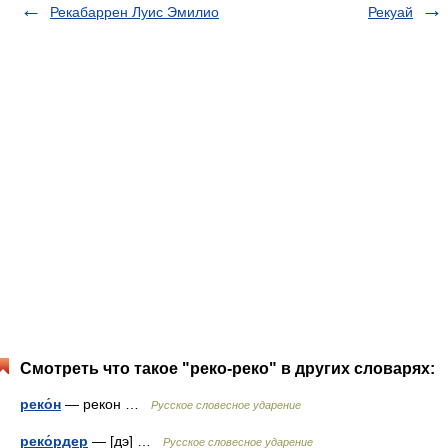
Рекабаррен Луис Эмилио
Рекуай
Смотреть что такое "реко-реко" в других словарях:
реко́н
— рекон …
Русское словесное ударение
реко́рдер
— [дэ] …
Русское словесное ударение