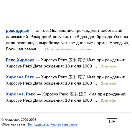
реко́рдный
— ая, ое. Являющийся рекордом; наибольший,
наивысший. Рекордный результат. □ В два дня бригада Ульяны
дала рекордную выработку: четыре дневные нормы. Наседкин,
Большая семья …
Малый академический словарь
Реко Хиросуэ
— Хиросуэ Рёко 広末 涼子 Имя при рождении:
Хиросуэ Рёко Дата рождения: 18 июля 1980 …
Википедия
Хиросуэ Реко
— Хиросуэ Рёко 広末 涼子 Имя при рождении:
Хиросуэ Рёко Дата рождения: 18 июля 1980 …
Википедия
Хиросуэ, Реко
— Хиросуэ Рёко 広末 涼子 Имя при рождении:
Хиросуэ Рёко Дата рождения: 18 июля 1980 …
Википедия
© Академик, 2000-2026
18+
Обратная связь:
Техподдержка
,
Реклама на сайте